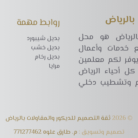
بالرياض
روابط مهمة
بالرياض هو محل
بديل شيبورد
ع خدمات وأعمال
بديل خشب
بديل رخام
 يوفر لكم معلمين
مرايا
ل أحياء الرياض
يم وتشطيب دخلي
© 2026
ثقة التصميم للديكور والمقاولات بالرياض
تصميم وتسويق :
م. طارق علوه 771277462