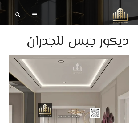
نتقل
لى
القائمة
لمحتوى
ديكور جبس للجدران