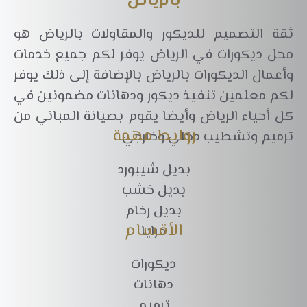
بالرياض
ثقة التصميم للديكور والمقاولات بالرياض هو
محل ديكورات في الرياض يوفر لكم جميع خدمات
وأعمال الديكورات بالرياض بالإضافة إلى ذلك يوفر
لكم معلمين تنفيذ ديكور ودهانات مضمونين في
كل أحياء الرياض وأيضا يقوم بصيانة المباني من
روابط مهمة
ترميم وتشطيب دخلي وخارجي.
بديل شيبورد
بديل خشب
بديل رخام
الأقسام
مرايا
ديكورات
دهانات
ترميم