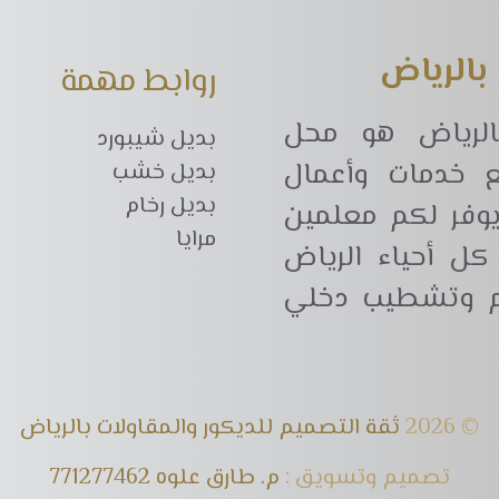
بالرياض
روابط مهمة
بالرياض هو محل
بديل شيبورد
ع خدمات وأعمال
بديل خشب
بديل رخام
 يوفر لكم معلمين
مرايا
ل أحياء الرياض
يم وتشطيب دخلي
© 2026
ثقة التصميم للديكور والمقاولات بالرياض
تصميم وتسويق :
م. طارق علوه 771277462